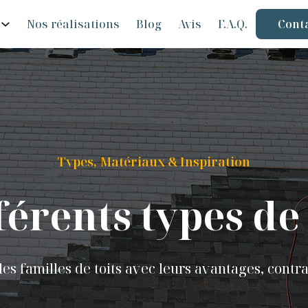
Nos réalisations
Blog
Avis
F.A.Q.
Cont
Types, Matériaux & Inspiration
férents types de
 familles de toits avec leurs avantages, contrai