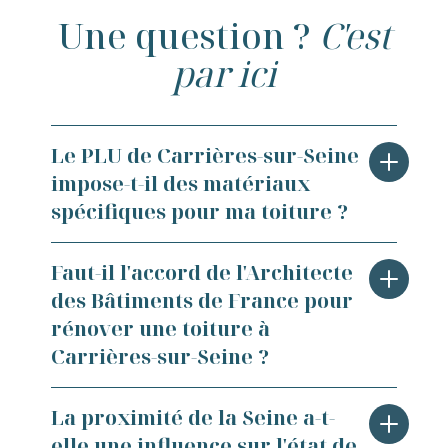
Une question ?
C'est
par ici
Le PLU de Carrières-sur-Seine
impose-t-il des matériaux
spécifiques pour ma toiture ?
Oui, le Plan Local d'Urbanisme de
Faut-il l'accord de l'Architecte
Carrières-sur-Seine encadre le choix
des Bâtiments de France pour
des matériaux de couverture,
rénover une toiture à
notamment dans les secteurs à
Carrières-sur-Seine ?
caractère patrimonial comme les Bords
de Seine ou le Vieux Bourg. Des
Certaines zones de Carrières-sur-Seine
La proximité de la Seine a-t-
prescriptions peuvent imposer l'usage
peuvent être soumises à l'avis de
elle une influence sur l'état de
de tuiles plates, de tuiles mécaniques