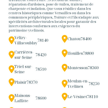
réparation d'ardoises, pose de tuiles, traitement de
charpente et isolation. Que vous résidiez dans les
centres historiques comme Versailles ou dans les
communes périphériques, Toiture et Fils s'adapte aux
spécificités architecturales locales pour garantir des
interventions conformes aux exigences du
patrimoine yvelinois.
Vélizy-
Chatou
78400
78140
Villacoublay
Carrières-
Houilles
78800
78420
sur-Seine
Triel-sur-
Montesson
78360
78510
Seine
Meulan-en-
Plaisir
78370
78250
Yvelines
Maisons-
Le Vésinet
78110
78600
Laffitte