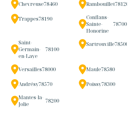
Chevreuse
78460
Rambouillet
78120
Conflans-
Trappes
78190
Sainte-
78700
Honorine
Saint-
Sartrouville
78500
Germain-
78100
en-Laye
Versailles
78000
Maule
78580
Andrésy
78570
Poissy
78300
Mantes-la-
78200
Jolie