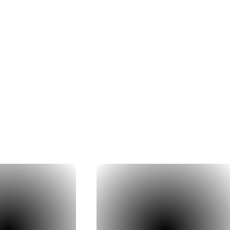
dernières
réalis
à la réalisation concrète, nos couvreu