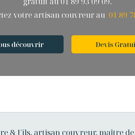
gratuit au 01 89 93 09 09.
tez votre artisan couvreur au
01 89 7
ous découvrir
Devis Gratui
re & Fils, artisan couvreur, maître de 