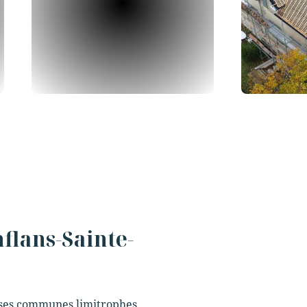
nflans-Sainte-
t ses communes limitrophes.