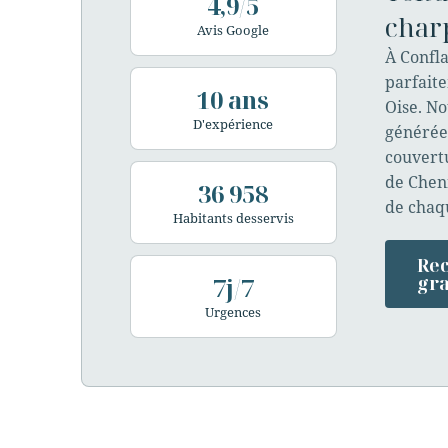
4,9/5
char
Avis Google
À Confla
parfaite
10 ans
Oise. No
D'expérience
générée 
couvertu
de Chenn
36 958
de chaq
Habitants desservis
Rec
7j/7
gra
Urgences