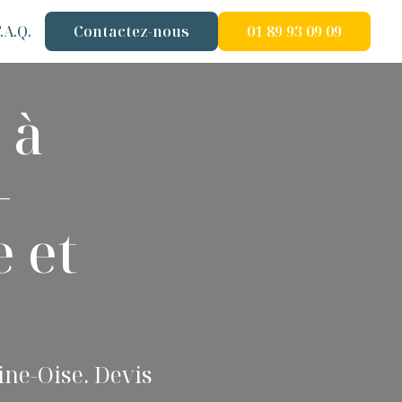
.A.Q.
Contactez-nous
01 89 93 09 09
 à
-
 et
ine-Oise. Devis