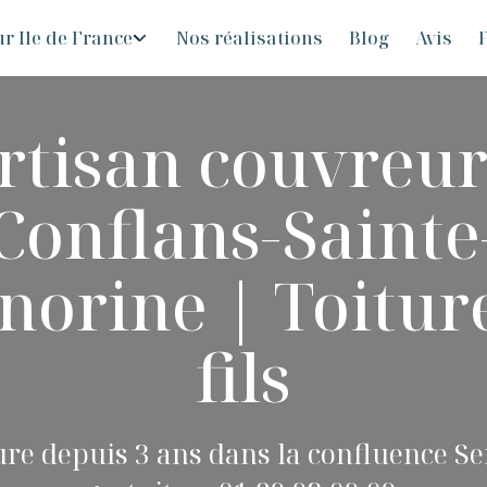
r Ile de France
Nos réalisations
Blog
Avis
F
rtisan couvreur
Conflans-Sainte
norine | Toiture
fils
ure depuis 3 ans dans la confluence Se