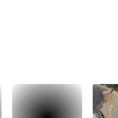
ations
rs en action