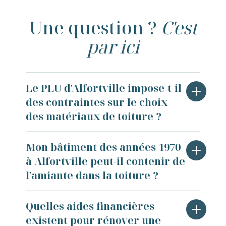
Une question ?
C'est
par ici
Le PLU d'Alfortville impose-t-il
des contraintes sur le choix
des matériaux de toiture ?
Oui, la réglementation toiture
Mon bâtiment des années 1970
Alfortville prévoit des règles précises
à Alfortville peut-il contenir de
encadrées par le Plan Local
l'amiante dans la toiture ?
d'Urbanisme (PLU) de la ville. Certaines
zones, notamment proches du centre-
C'est une question essentielle pour tout
Quelles aides financières
ville ou des bords de Marne, imposent
propriétaire d'un immeuble ou d'une
existent pour rénover une
des prescriptions sur la teinte et la