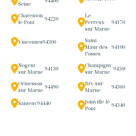
94400
Seine
Charenton-
Le
94220
le-Pont
Perreux-
94170
sur-Marne
Saint-
Vincennes
94300
Maur-des-
94100
Fossés
Nogent-
Champigny-
94130
94500
sur-Marne
sur-Marne
Ormesson-
Bry-sur-
94490
94360
sur-Marne
Marne
Joinville-le-
Santeny
94440
94340
Pont