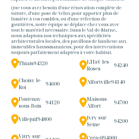
Que vous ayez besoin d'une rénovation complète de
toiture, d'une pose de Velux pour apporter plus de
lumière à vos combles, ou d'une réfection de
gouttières, notre équipe se déplace chez vous avec
tout le matériel nécessaire. Dans le Val-de-Marne,
nous adaptons nos techniques aux spécificités
architecturales locales, des pavillons de banlieue aux
immeubles haussmanniens, pour des interventions
toujours parfaitement adaptées à votre habitat.
L'Haÿ-les-
Thiais
94320
94240
Roses
Choisy-le-
Alfortville
94140
94600
Roi
Fontenay-
Maisons-
94120
94700
sous-Bois
Alfort
Ivry-sur-
Villejuif
94800
94200
Seine
Vitry-sur-
Créteil
94000