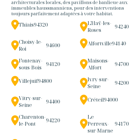
architecturales locales, des pavillons de banlieue aux
immeubles haussmanniens, pour des interventions
toujours parfaitement adaptées à votre habitat.
L'Haÿ-les-
Thiais
94320
94240
Roses
Choisy-le-
Alfortville
94140
94600
Roi
Fontenay-
Maisons-
94120
94700
sous-Bois
Alfort
Ivry-sur-
Villejuif
94800
94200
Seine
Vitry-sur-
Créteil
94000
94400
Seine
Charenton-
Le
94220
le-Pont
Perreux-
94170
sur-Marne