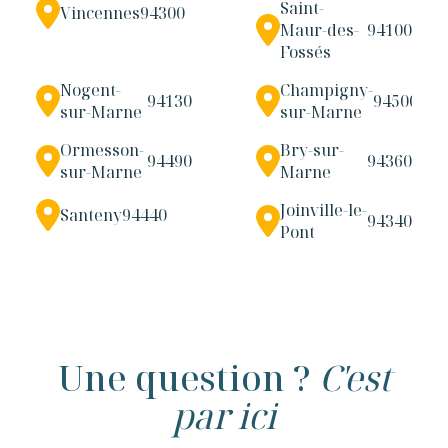
Saint-
Vincennes
94300
Maur-des-
94100
Fossés
Nogent-
Champigny-
94130
94500
sur-Marne
sur-Marne
Ormesson-
Bry-sur-
94490
94360
sur-Marne
Marne
Joinville-le-
Santeny
94440
94340
Pont
Une question ?
C'est
par ici