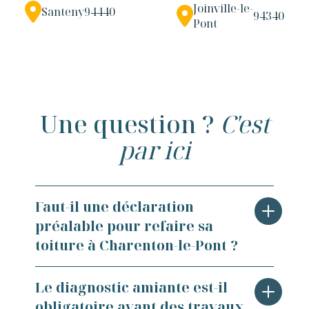
Joinville-le-
Santeny
94440
94340
Pont
Une question ?
C'est
par ici
Faut-il une déclaration
préalable pour refaire sa
toiture à Charenton-le-Pont ?
Dans la plupart des cas, une déclaration
Le diagnostic amiante est-il
préalable de travaux est obligatoire à
obligatoire avant des travaux