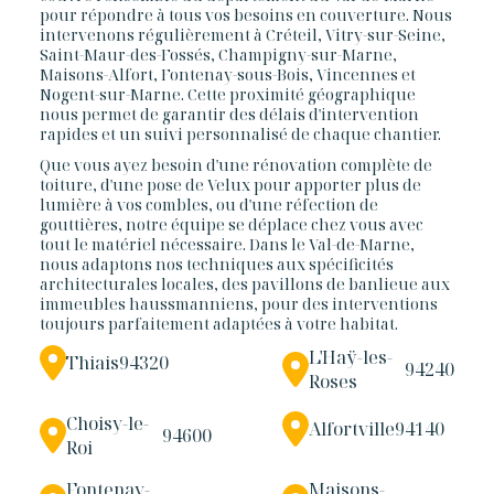
pour répondre à tous vos besoins en couverture. Nous
intervenons régulièrement à Créteil, Vitry-sur-Seine,
Saint-Maur-des-Fossés, Champigny-sur-Marne,
Maisons-Alfort, Fontenay-sous-Bois, Vincennes et
Nogent-sur-Marne. Cette proximité géographique
nous permet de garantir des délais d'intervention
rapides et un suivi personnalisé de chaque chantier.
Que vous ayez besoin d'une rénovation complète de
toiture, d'une pose de Velux pour apporter plus de
lumière à vos combles, ou d'une réfection de
gouttières, notre équipe se déplace chez vous avec
tout le matériel nécessaire. Dans le Val-de-Marne,
nous adaptons nos techniques aux spécificités
architecturales locales, des pavillons de banlieue aux
immeubles haussmanniens, pour des interventions
toujours parfaitement adaptées à votre habitat.
L'Haÿ-les-
Thiais
94320
94240
Roses
Choisy-le-
Alfortville
94140
94600
Roi
Fontenay-
Maisons-