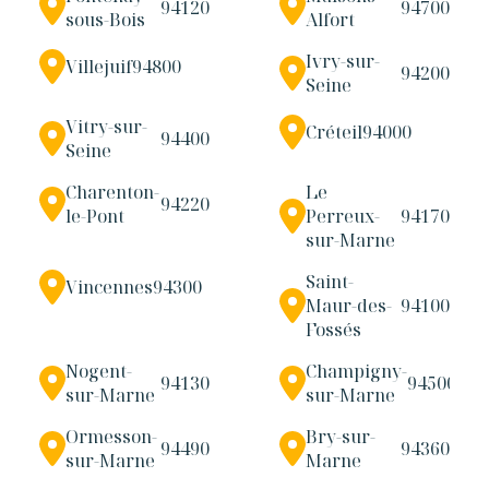
94120
94700
sous-Bois
Alfort
Ivry-sur-
Villejuif
94800
94200
Seine
Vitry-sur-
Créteil
94000
94400
Seine
Charenton-
Le
94220
le-Pont
Perreux-
94170
sur-Marne
Saint-
Vincennes
94300
Maur-des-
94100
Fossés
Nogent-
Champigny-
94130
94500
sur-Marne
sur-Marne
Ormesson-
Bry-sur-
94490
94360
sur-Marne
Marne