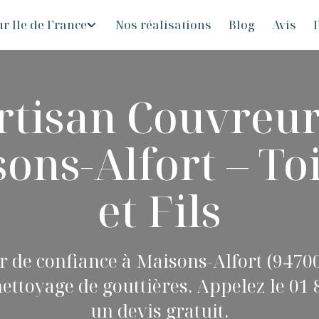
r Ile de France
Nos réalisations
Blog
Avis
F
rtisan Couvreur
ons-Alfort – To
et Fils
 de confiance à Maisons-Alfort (94700
nettoyage de gouttières. Appelez le 01 
un devis gratuit.