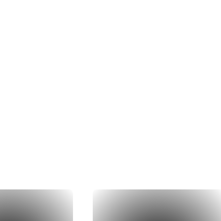
dernières
réalis
à la réalisation concrète, nos couvreu