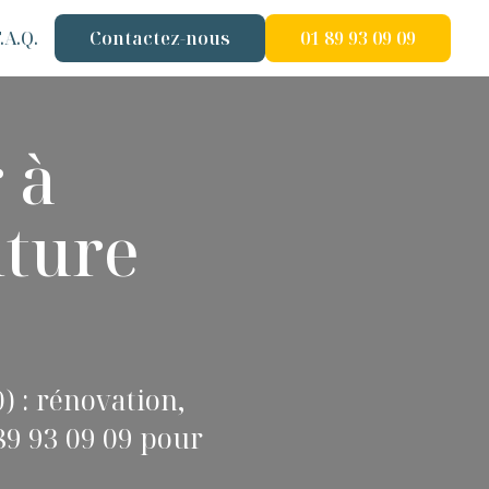
.A.Q.
Contactez-nous
01 89 93 09 09
 à
iture
) : rénovation,
89 93 09 09 pour