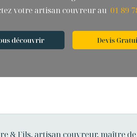
tez votre artisan couvreur au
01 89 7
ous découvrir
Devis Gratui
re & Fils, artisan couvreur, maître de 