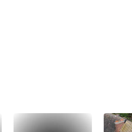
ations
rs en action