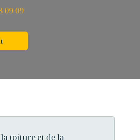
8 09 09
t
la toiture et de la