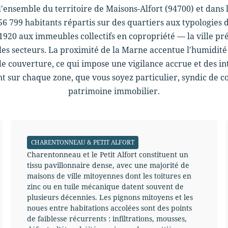
r l'ensemble du territoire de Maisons-Alfort (94700) et da
6 799 habitants répartis sur des quartiers aux typologies 
1920 aux immeubles collectifs en copropriété — la ville p
n les secteurs. La proximité de la Marne accentue l'humidité
 couverture, ce qui impose une vigilance accrue et des in
 sur chaque zone, que vous soyez particulier, syndic de c
patrimoine immobilier.
CHARENTONNEAU & PETIT ALFORT
Charentonneau et le Petit Alfort constituent un
tissu pavillonnaire dense, avec une majorité de
maisons de ville mitoyennes dont les toitures en
zinc ou en tuile mécanique datent souvent de
plusieurs décennies. Les pignons mitoyens et les
noues entre habitations accolées sont des points
de faiblesse récurrents : infiltrations, mousses,