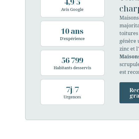
4,9/5
char
Avis Google
Maisons
majorit
10 ans
toitures
D'expérience
génère u
zinc et 
Maisons
56 799
scrupul
Habitants desservis
est reco
7j/7
Rec
gra
Urgences