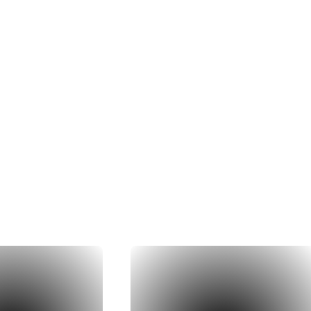
dernières
réalis
à la réalisation concrète, nos couvreu