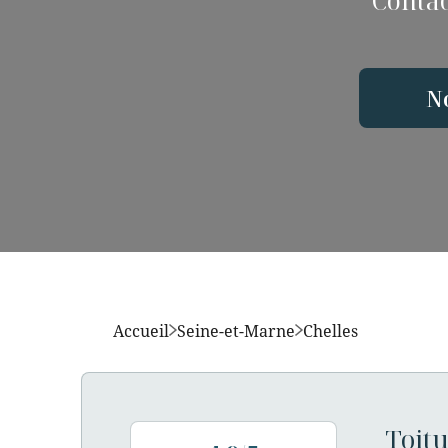
Contac
N
Accueil
Seine-et-Marne
Chelles
Toitu