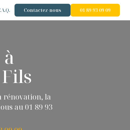
.A.Q.
Contactez-nous
01 89 93 09 09
 à
 Fils
 rénovation, la
nous au 01 89 93