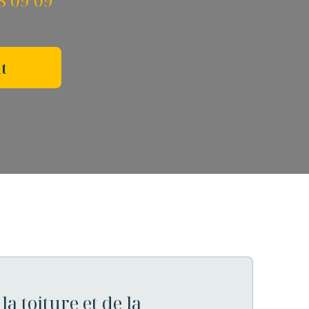
8 09 09
t
la toiture et de la