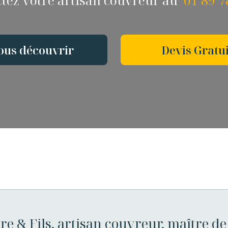
tez votre artisan couvreur au
01 89 7
ous découvrir
Devis Gratui
re & Fils, artisan couvreur, maître de 