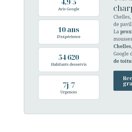
4,9/5
charp
Avis Google
Chelles,
de pavil
10 ans
La
prox
D'expérience
mousses
Chelles
Google 
54 620
de toitu
Habitants desservis
Rec
7j/7
gra
Urgences