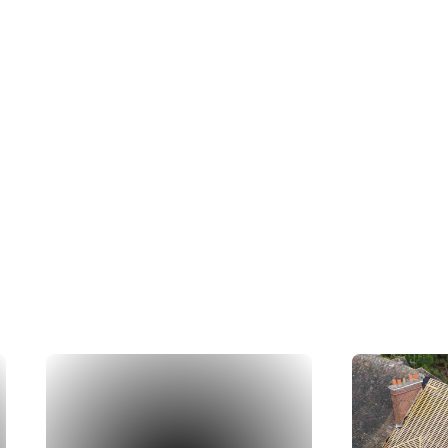
ations
rs en action