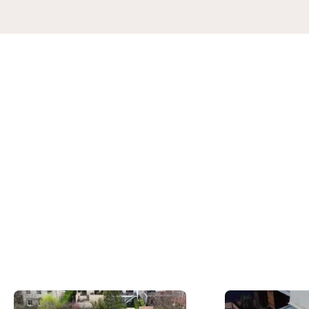
Nos dernières
réalisations
Du concept à la réalisation concrète, nos
couvreurs en action