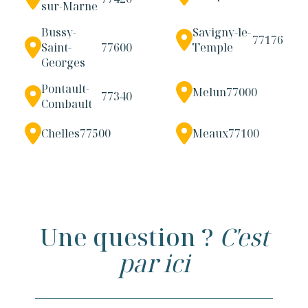
sur-Marne
Bussy-
Savigny-le-
77176
Saint-
77600
Temple
Georges
Pontault-
Melun
77000
77340
Combault
Chelles
77500
Meaux
77100
Une question ?
C'est
par ici