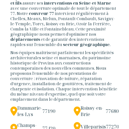
et fils
assure ses
interventions en Seine-et-Marne
avec une couverture optimale de tout le département
77. Notre
couvreur 77
intervient régulièrement à
Chelles, Meaux, Melun, Pontault-Combault, Savigny-
le-Temple, Torcy, Roissy-en-Brie, Ozoir-la-Ferrière,
Combs-la-Ville et Fontainebleau. Cette proximité
géographique nous permet d'optimiser nos
déplacements
et de garantir des interventions
rapides sur l'ensemble du
secteur géographique
.
Nos équipes maîtrisent parfaitement les spécificités
architecturales seine-et-marnaises, du patrimoine
historique de Provins aux constructions
contemporaines des nouvelles communes. Nous
proposons l'ensemble de nos prestations de
couverture : rénovation de toiture, réparation
d'urgence, installation de gouttières, traitement de
charpente et isolation. Chaque intervention bénéficie
du même niveau d'expertise, quel que soit votre
emplacement dans le département.
Dammarie-
Roissy-en-
77190
77680
les-Lys
Brie
Champs-
Villeparisis
77270
77420