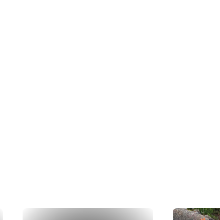
ations
rs en action