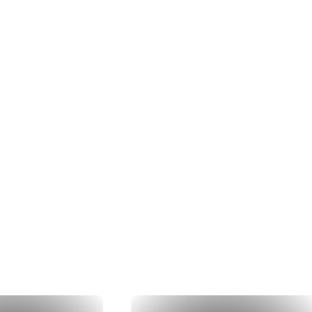
dernières
réalis
à la réalisation concrète, nos couvreu