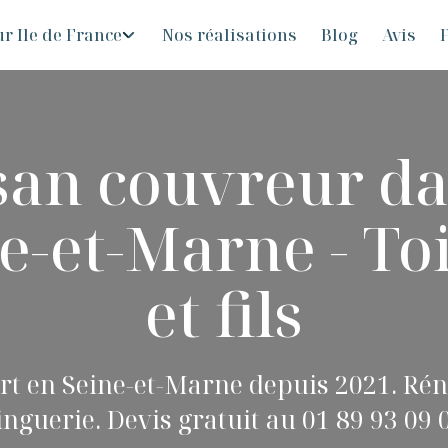
r Ile de France
Nos réalisations
Blog
Avis
F
san couvreur da
e-et-Marne - To
et fils
t en Seine-et-Marne depuis 2021. Rén
inguerie. Devis gratuit au 01 89 93 09 