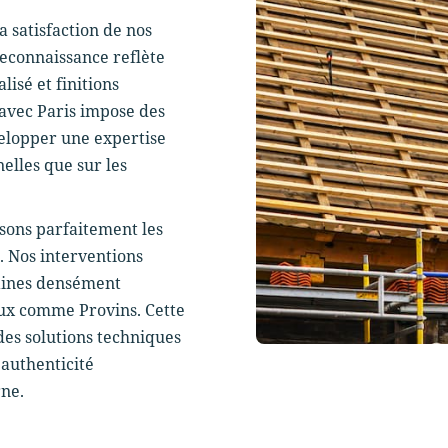
 satisfaction de nos
reconnaissance reflète
lisé et finitions
 avec Paris impose des
velopper une expertise
nelles que sur les
isons parfaitement les
s. Nos interventions
aines densément
aux comme Provins. Cette
des solutions techniques
'authenticité
rne.