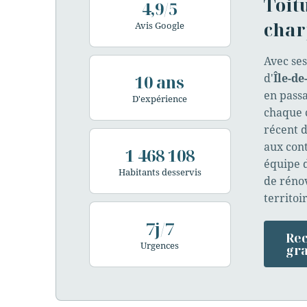
Toitu
4,9/5
char
Avis Google
Avec se
10 ans
d'
Île-de
en pass
D'expérience
chaque c
récent d
aux cont
1 468 108
équipe 
Habitants desservis
de rénov
territoi
7j/7
Rec
Urgences
gra