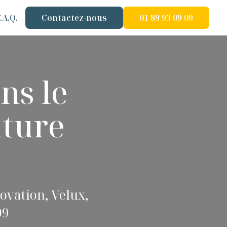
.A.Q.
Contactez-nous
01 89 93 09 09
ns le
iture
ovation, Velux,
09