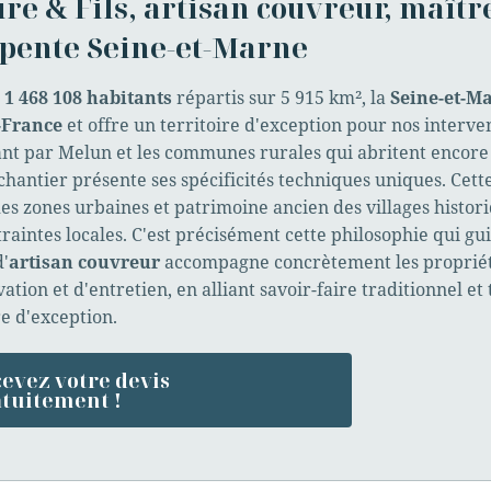
re & Fils, artisan couvreur, maître
pente Seine-et-Marne
s
1 468 108 habitants
répartis sur 5 915 km², la
Seine-et-M
-France
et offre un territoire d'exception pour nos interv
ant par Melun et les communes rurales qui abritent encor
hantier présente ses spécificités techniques uniques. Cette
es zones urbaines et patrimoine ancien des villages histori
raintes locales. C'est précisément cette philosophie qui g
d'
artisan couvreur
accompagne concrètement les propriéta
ation et d'entretien, en alliant savoir-faire traditionnel 
re d'exception.
evez votre devis
tuitement !