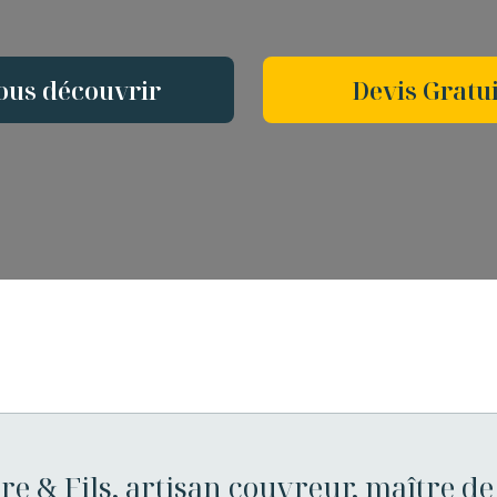
ous découvrir
Devis Gratui
re & Fils, artisan couvreur, maître de 