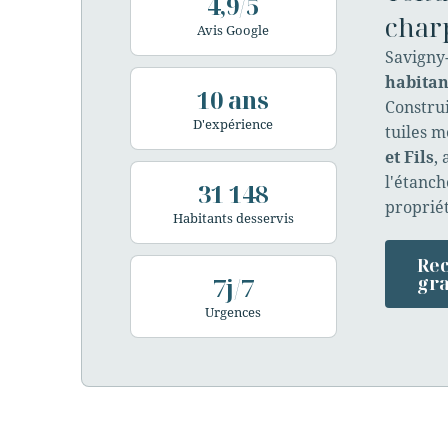
4,9/5
char
Avis Google
Savigny-
habitan
10 ans
Construi
D'expérience
tuiles m
et Fils
,
l'étanch
31 148
propriét
Habitants desservis
Rec
7j/7
gra
Urgences