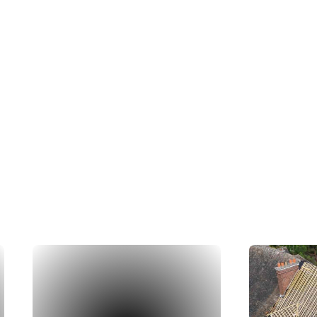
ations
rs en action