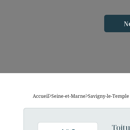
N
Accueil
Seine-et-Marne
Savigny-le-Temple
Toitu