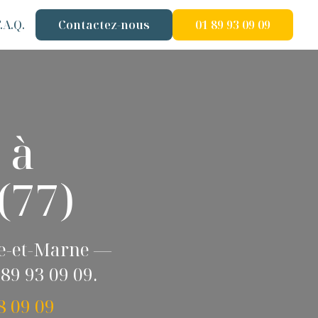
.A.Q.
Contactez-nous
01 89 93 09 09
 à
(77)
ine-et-Marne —
89 93 09 09.
8 09 09