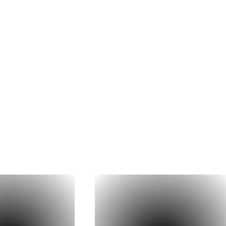
dernières
réalis
à la réalisation concrète, nos couvreu