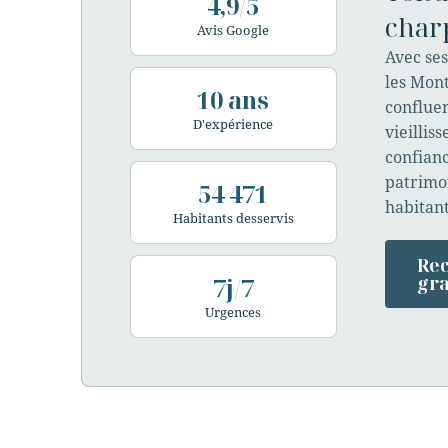
4,9/5
char
Avis Google
Avec se
les Mont
10 ans
confluen
D'expérience
vieillis
confianc
patrimoi
54 471
habitant
Habitants desservis
Rec
7j/7
gra
Urgences