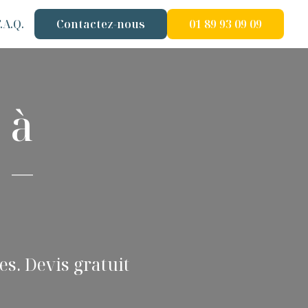
.A.Q.
Contactez-nous
01 89 93 09 09
 à
 –
es. Devis gratuit