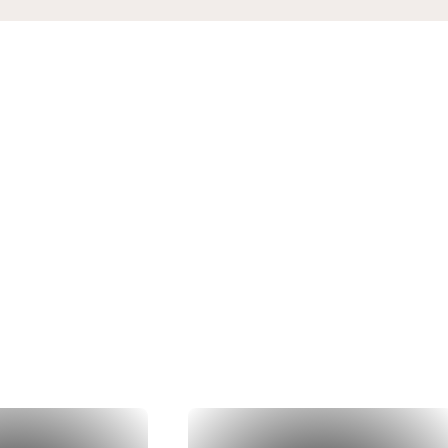
dernières
réalis
à la réalisation concrète, nos couvreu