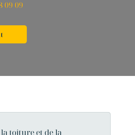
8 09 09
t
la toiture et de la