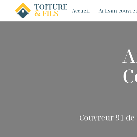
Accueil
Artisan couvreu
A
C
Couvreur 91 de c