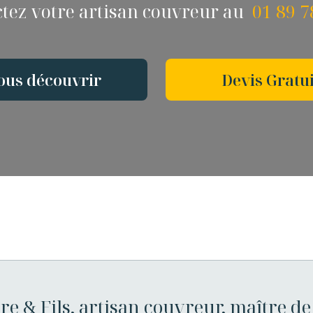
tez votre artisan couvreur au
01 89 7
ous découvrir
Devis Gratui
re & Fils, artisan couvreur, maître de 