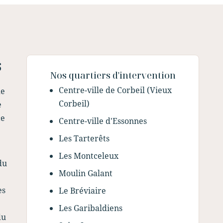
s
Nos quartiers d'intervention
Centre-ville de Corbeil (Vieux
de
Corbeil)
e
ce
Centre-ville d'Essonnes
Les Tarterêts
Les Montceleux
du
Moulin Galant
es
Le Bréviaire
Les Garibaldiens
du