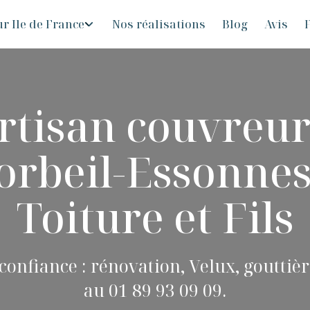
r Ile de France
Nos réalisations
Blog
Avis
F
rtisan couvreur
orbeil-Essonnes
Toiture et Fils
onfiance : rénovation, Velux, gouttièr
au 01 89 93 09 09.