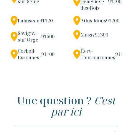
sur-Seine
Geneviève-
91700
des-Bois
Palaiseau
91120
Athis-Mons
91200
Savigny-
Massy
91300
91600
sur-Orge
Corbeil-
Évry-
91100
91000
Essonnes
Courcouronnes
Une question ?
C'est
par ici