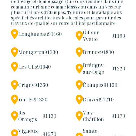
nettoyage et démoussage. Que vous résidiez dans une
commune urbaine comme Massy ou dans un secteur
plus rural près d'Étampes, Toiture et fils s'adapte aux
spécificités architecturales locales pour garantir des
travaux de qualité sur votre habitat pavillonnaire.
Gif-sur-
Longjumeau
91160
91190
Yvette
Montgeron
91230
Brunoy
91800
Brétigny-
Les Ulis
91940
91220
sur-Orge
Grigny
91350
Étampes
91150
Yerres
91330
Draveil
91210
Ris-
Viry-
91130
91170
Orangis
Châtillon
Vigneux-
Sainte-
91270