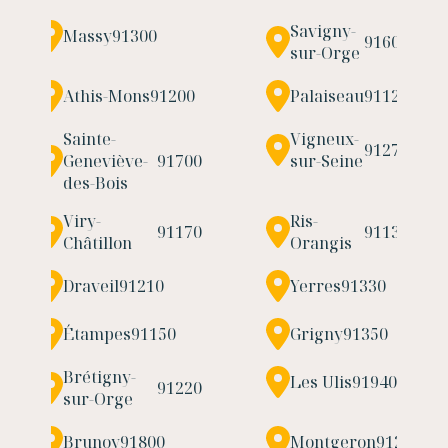
Savigny-
Massy
91300
91600
sur-Orge
Athis-Mons
91200
Palaiseau
91120
Sainte-
Vigneux-
91270
Geneviève-
91700
sur-Seine
des-Bois
Viry-
Ris-
91170
91130
Châtillon
Orangis
Draveil
91210
Yerres
91330
Étampes
91150
Grigny
91350
Brétigny-
Les Ulis
91940
91220
sur-Orge
Brunoy
91800
Montgeron
91230