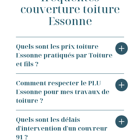
couverture toiture
Essonne
Quels sont les prix toiture
Essonne pratiqués par Toiture
et fils ?
Nos tarifs de couverture s'adaptent aux
Comment respecter le PLU
spécificités du marché Île-de-France
Essonne pour mes travaux de
tout en restant compétitifs. En Essonne,
toiture ?
comptez entre 45€ et 80€/m² pour une
rénovation de toiture selon les
Chaque commune de l'Essonne
Quels sont les délais
matériaux choisis. Les contraintes
applique des règles PLU strictes
d'intervention d'un couvreur
d'accès dans l'habitat pavillonnaire
concernant les matériaux de couverture
91 ?
essonnien et les normes d'isolation