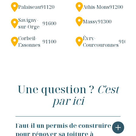
Palaiseau
91120
Athis-Mons
91200
Savigny-
Massy
91300
91600
sur-Orge
Corbeil-
Évry-
91100
91000
Essonnes
Courcouronnes
Une question ?
C'est
par ici
Faut-il un permis de construire
pour rénover sa toiture à