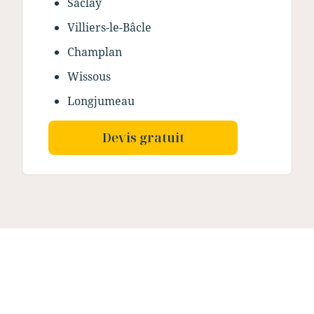
Saclay
Villiers-le-Bâcle
Champlan
Wissous
Longjumeau
Devis gratuit
Nos dernières
réalisations