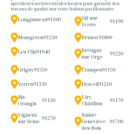
spécificités architecturales locales pour garantir des
travaux de qualité sur votre habitat pavillonnaire.
Gif-sur-
Longjumeau
91160
91190
Yvette
Montgeron
91230
Brunoy
91800
Brétigny-
Les Ulis
91940
91220
sur-Orge
Grigny
91350
Étampes
91150
Yerres
91330
Draveil
91210
Ris-
Viry-
91130
91170
Orangis
Châtillon
Vigneux-
Sainte-
91270
sur-Seine
Geneviève-
91700
des-Bois