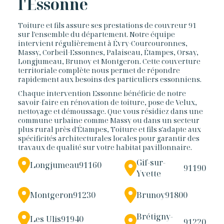
l'Essonne
Toiture et fils assure ses prestations de couvreur 91
sur l'ensemble du département. Notre équipe
intervient régulièrement à Évry-Courcouronnes,
Massy, Corbeil-Essonnes, Palaiseau, Étampes, Orsay,
Longjumeau, Brunoy et Montgeron. Cette couverture
territoriale complète nous permet de répondre
rapidement aux besoins des particuliers essonniens.
Chaque intervention Essonne bénéficie de notre
savoir-faire en rénovation de toiture, pose de Velux,
nettoyage et démoussage. Que vous résidiez dans une
commune urbaine comme Massy ou dans un secteur
plus rural près d'Étampes, Toiture et fils s'adapte aux
spécificités architecturales locales pour garantir des
travaux de qualité sur votre habitat pavillonnaire.
Gif-sur-
Longjumeau
91160
91190
Yvette
Montgeron
91230
Brunoy
91800
Brétigny-
Les Ulis
91940
91220