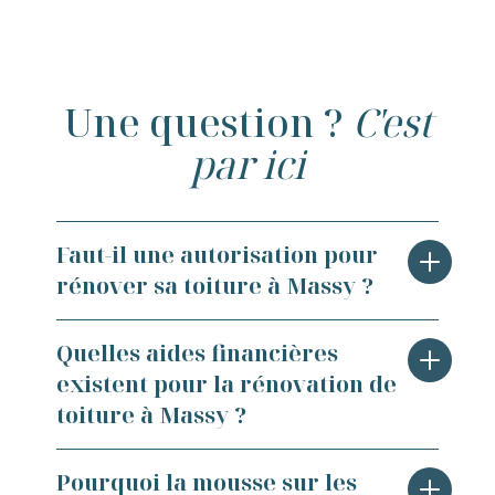
Une question ?
C'est
par ici
Faut-il une autorisation pour
rénover sa toiture à Massy ?
À Massy, toute modification de l'aspect
Quelles aides financières
extérieur d'une toiture est encadrée par
existent pour la rénovation de
le Plan Local d'Urbanisme (PLU) de la
toiture à Massy ?
ville. Un simple entretien ou
remplacement à l'identique ne
Les propriétaires massicois peuvent
Pourquoi la mousse sur les
nécessite généralement pas de