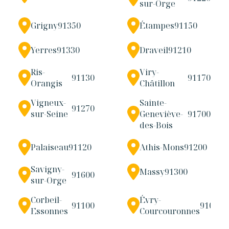
sur-Orge
Grigny
91350
Étampes
91150
Yerres
91330
Draveil
91210
Ris-
Viry-
91130
91170
Orangis
Châtillon
Vigneux-
Sainte-
91270
sur-Seine
Geneviève-
91700
des-Bois
Palaiseau
91120
Athis-Mons
91200
Savigny-
Massy
91300
91600
sur-Orge
Corbeil-
Évry-
91100
91000
Essonnes
Courcouronnes